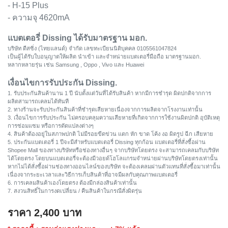
- H-15 Plus
- ความจุ 4620mA
แบตเตอรี่ Dissing ได้รับมาตรฐาน มอก.
บริษัท ดีสซิ่ง (ไทยแลนด์) จำกัด เลขทะเบียนนิติบุคคล 0105561047824
เป็นผู้ได้รับใบอนุญาตให้ผลิต นำเข้า และจำหน่ายแบตเตอรี่มือถือ มาตรฐานมอก.
หลากหลายรุ่น เช่น Samsung , Oppo , Vivo และ Huawei
เงื่อนไขการรับประกัน Dissing.
1. รับประกันสินค้านาน 1 ปี นับตั้งแต่วันที่ได้รับสินค้า หากมีการชำรุด ผิดปกติจากการ
ผลิตสามารถเคลมได้ทันที
2. ทางร้านจะรับประกันสินค้าที่ชำรุดเสียหายเนื่องจากการผลิตจากโรงงานเท่านั้น
3. เงื่อนไขการรับประกัน ไม่ครอบคลุมความเสียหายที่เกิดจากการใช้งานผิดปกติ อุบัติเหตุ
การซ่อมแซม หรือการดัดแปลงต่างๆ
4. สินค้าต้องอยู่ในสภาพปกติ ไม่มีรอยขีดข่วน แตก หัก ขาด โค้ง งอ ผิดรูป ฉีก เสียหาย
5. ประกันแบตเตอรี่ 1 ปีจะมีสำหรับแบตเตอรี่ Dissing ทุกก้อน แบตเตอรี่ที่สั่งซื้อผ่าน
Shopee Mall ของทางบริษัทหรือช่องทางอื่นๆ จากบริษัทโดยตรง จะสามารถเคลมกับบริษัท
ได้โดยตรง โดยบนแบตเตอรี่จะต้องมีวอยด์โฮโลแกรมจำหน่ายผ่านบริษัทโดยตรงเท่านั้น
หากไม่ได้สั่งซื้อผ่านช่องทางออนไลน์ของบริษัท จะต้องเคลมผ่านตัวแทนที่สั่งซื้อมาเท่านั้น
เนื่องจากระยะเวลาและวิธีการเก็บสินค้าที่อาจมีผลกับคุณภาพแบตเตอรี่
6. การเคลมสินค้าเองโดยตรง ต้องมีกล่องสินค้าเท่านั้น
7. สงวนสิทธิ์ในการงดเปลี่ยน / คืนสินค้าในกรณีสั่งผิดรุ่น
ราคา
2,400
บาท