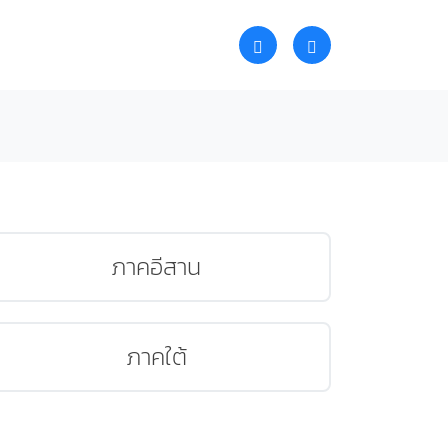
ภาคอีสาน
ภาคใต้