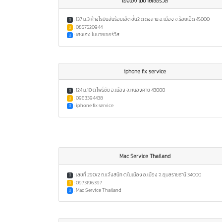
BK Phon
: ปากทางเข้าวัดไร่ขิงถนนเพชรเกษม
:
0962462878
:
BK Phone ตลาดเจริญไร่ขิง
i service
: (คริสตัลปาร์ค) เอกมัยรามอินทรา แขวงล
กรุงเทพมหานคร 10230
:
0955141656
:
i service