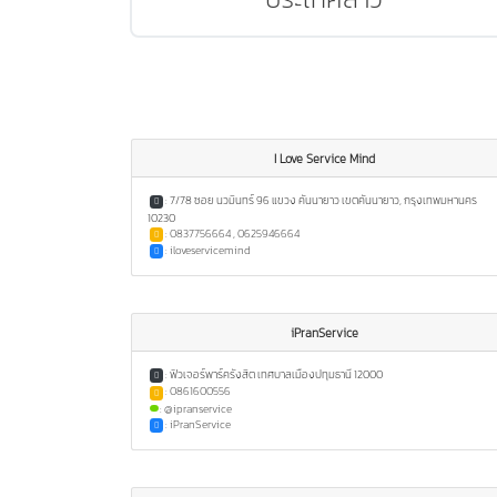
I Love Service